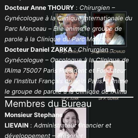
Docteur Anne THOURY
:
Chirurgien –
Gynécologue
à la Clinique Internationale du
Parc Monceau
–
Elle anime le groupe de
parole à la Clinique du Parc Monceau
Docteur Daniel ZARKA
:
Chirurgien –
Gynécologue – Oncologue à la Clinique de
l’Alma 75007 Paris Président et Fondateur
de l’Institut Français du sein Paris
.
Il anime
le groupe de parole à la Clinique de l’Alma
Membres du Bureau
Monsieur Stephane
LIEVAIN
:
Administrateur financier et
développement – Trésorier